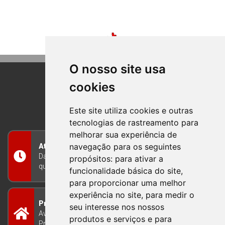
O nosso site usa
cookies
BOM PRINCIPIO
RIO GRANDE DO SUL
Este site utiliza cookies e outras
tecnologias de rastreamento para
melhorar sua experiência de
navegação para os seguintes
Atendimento
Das 8h às 12h e das 13h às 17h30, de segunda a
propósitos:
para ativar a
quinta-feira, e nas sextas-feiras das 7h às 13h
funcionalidade básica do site
,
para proporcionar uma melhor
experiência no site
,
para medir o
Prefeitura Municipal
seu interesse nos nossos
Avenida Guilherme Winter 65 - Centro Bom
produtos e serviços e para
Princípio/RS - Brasil CEP 95765-000