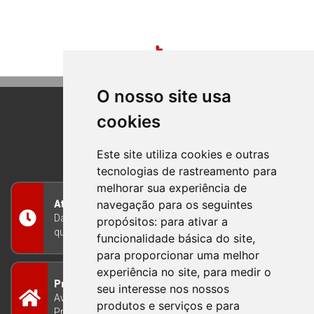
O nosso site usa
cookies
BOM PRINCIPIO
RIO GRANDE DO SUL
Este site utiliza cookies e outras
tecnologias de rastreamento para
melhorar sua experiência de
navegação para os seguintes
Atendimento
Das 8h às 12h e das 13h às 17h30, de segunda a
propósitos:
para ativar a
quinta-feira, e nas sextas-feiras das 7h às 13h
funcionalidade básica do site
,
para proporcionar uma melhor
experiência no site
,
para medir o
Prefeitura Municipal
seu interesse nos nossos
Avenida Guilherme Winter 65 - Centro Bom
produtos e serviços e para
Princípio/RS - Brasil CEP 95765-000