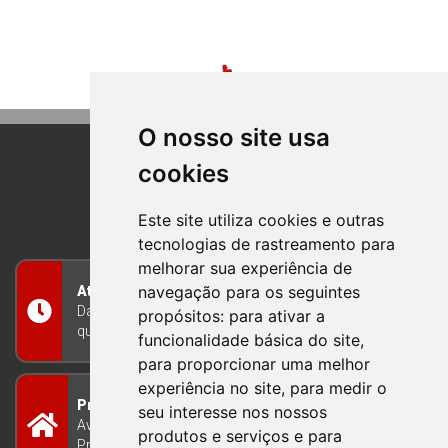
O nosso site usa
cookies
BOM PRINCIPIO
RIO GRANDE DO SUL
Este site utiliza cookies e outras
tecnologias de rastreamento para
melhorar sua experiência de
navegação para os seguintes
Atendimento
Das 8h às 12h e das 13h às 17h30, de segunda a
propósitos:
para ativar a
quinta-feira, e nas sextas-feiras das 7h às 13h
funcionalidade básica do site
,
para proporcionar uma melhor
experiência no site
,
para medir o
Prefeitura Municipal
seu interesse nos nossos
Avenida Guilherme Winter 65 - Centro Bom
produtos e serviços e para
Princípio/RS - Brasil CEP 95765-000