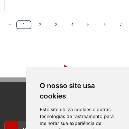
«
1
2
3
4
5
6
7
O nosso site usa
cookies
BOM PRINCIPIO
RIO GRANDE DO SUL
Este site utiliza cookies e outras
tecnologias de rastreamento para
melhorar sua experiência de