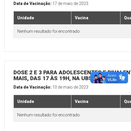
Data de Vacinação:
17 de maio de 2023
Unidade
Vacina
Qua
Nenhum resultado foi encontrado.
DOSE 2 E 3 PARA ADOLESCENTES E BIVALEN
MAIS, DAS 17 ÀS 19H, NA UBS SEDE
Data de Vacinação:
10 de maio de 2023
Unidade
Vacina
Qua
Nenhum resultado foi encontrado.