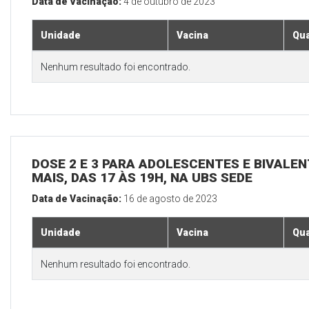
Data de Vacinação:
4 de outubro de 2023
Unidade
Vacina
Qua
Nenhum resultado foi encontrado.
DOSE 2 E 3 PARA ADOLESCENTES E BIVALEN
MAIS, DAS 17 ÀS 19H, NA UBS SEDE
Data de Vacinação:
16 de agosto de 2023
Unidade
Vacina
Qua
Nenhum resultado foi encontrado.