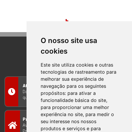
O nosso site usa
cookies
BOM PRINCIPIO
RIO GRANDE DO SUL
Este site utiliza cookies e outras
tecnologias de rastreamento para
melhorar sua experiência de
navegação para os seguintes
Atendimento
Das 8h às 12h e das 13h às 17h30, de segunda a
propósitos:
para ativar a
quinta-feira, e nas sextas-feiras das 7h às 13h
funcionalidade básica do site
,
para proporcionar uma melhor
experiência no site
,
para medir o
Prefeitura Municipal
seu interesse nos nossos
Avenida Guilherme Winter 65 - Centro Bom
produtos e serviços e para
Princípio/RS - Brasil CEP 95765-000