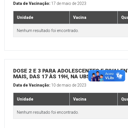
Data de Vacinação:
17 de maio de 2023
Unidade
Vacina
Qua
Nenhum resultado foi encontrado.
DOSE 2 E 3 PARA ADOLESCENTES E BIVALEN
MAIS, DAS 17 ÀS 19H, NA UBS SEDE
Data de Vacinação:
10 de maio de 2023
Unidade
Vacina
Qua
Nenhum resultado foi encontrado.