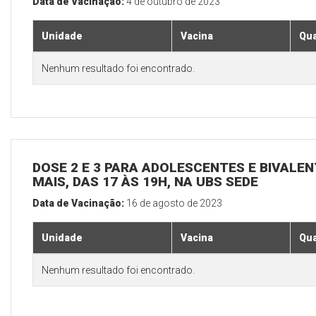
Data de Vacinação:
4 de outubro de 2023
Unidade
Vacina
Qua
Nenhum resultado foi encontrado.
DOSE 2 E 3 PARA ADOLESCENTES E BIVALEN
MAIS, DAS 17 ÀS 19H, NA UBS SEDE
Data de Vacinação:
16 de agosto de 2023
Unidade
Vacina
Qua
Nenhum resultado foi encontrado.