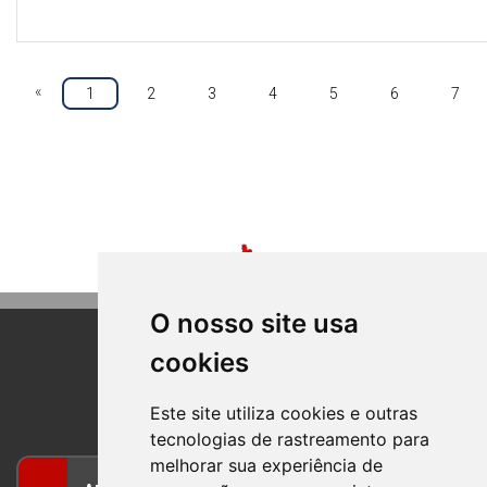
«
1
2
3
4
5
6
7
O nosso site usa
cookies
BOM PRINCIPIO
RIO GRANDE DO SUL
Este site utiliza cookies e outras
tecnologias de rastreamento para
melhorar sua experiência de