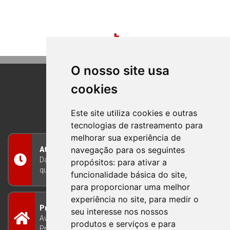
O nosso site usa
cookies
BOM PRINCIPIO
RIO GRANDE DO SUL
Este site utiliza cookies e outras
tecnologias de rastreamento para
melhorar sua experiência de
navegação para os seguintes
Atendimento
Das 8h às 12h e das 13h às 17h30, de segunda a
propósitos:
para ativar a
quinta-feira, e nas sextas-feiras das 7h às 13h
funcionalidade básica do site
,
para proporcionar uma melhor
experiência no site
,
para medir o
Prefeitura Municipal
seu interesse nos nossos
Avenida Guilherme Winter 65 - Centro Bom
produtos e serviços e para
Princípio/RS - Brasil CEP 95765-000