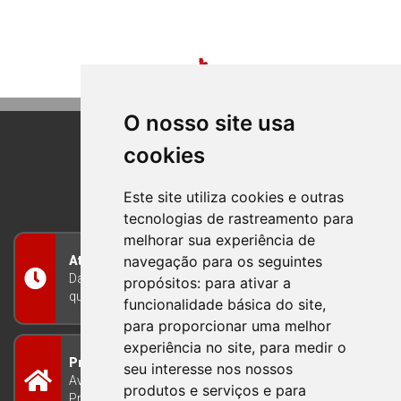
O nosso site usa
cookies
BOM PRINCIPIO
RIO GRANDE DO SUL
Este site utiliza cookies e outras
tecnologias de rastreamento para
melhorar sua experiência de
navegação para os seguintes
Atendimento
Das 8h às 12h e das 13h às 17h30, de segunda a
propósitos:
para ativar a
quinta-feira, e nas sextas-feiras das 7h às 13h
funcionalidade básica do site
,
para proporcionar uma melhor
experiência no site
,
para medir o
Prefeitura Municipal
seu interesse nos nossos
Avenida Guilherme Winter 65 - Centro Bom
produtos e serviços e para
Princípio/RS - Brasil CEP 95765-000