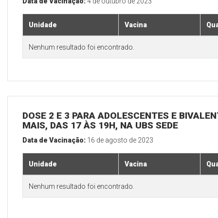
Data de Vacinação:
4 de outubro de 2023
Unidade
Vacina
Qua
Nenhum resultado foi encontrado.
DOSE 2 E 3 PARA ADOLESCENTES E BIVALEN
MAIS, DAS 17 ÀS 19H, NA UBS SEDE
Data de Vacinação:
16 de agosto de 2023
Unidade
Vacina
Qua
Nenhum resultado foi encontrado.