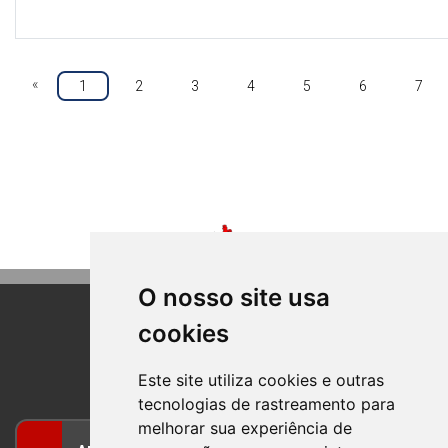
«
1
2
3
4
5
6
7
O nosso site usa
cookies
BOM PRINCIPIO
RIO GRANDE DO SUL
Este site utiliza cookies e outras
tecnologias de rastreamento para
melhorar sua experiência de