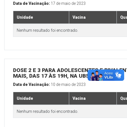
Data de Vacinação:
17 de maio de 2023
Unidade
Vacina
Qua
Nenhum resultado foi encontrado.
DOSE 2 E 3 PARA ADOLESCENTES E BIVALEN
MAIS, DAS 17 ÀS 19H, NA UBS SEDE
Data de Vacinação:
10 de maio de 2023
Unidade
Vacina
Qua
Nenhum resultado foi encontrado.