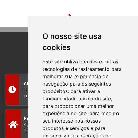
O nosso site usa
cookies
BOM PRINCIPIO
RIO GRANDE DO SUL
Este site utiliza cookies e outras
tecnologias de rastreamento para
melhorar sua experiência de
navegação para os seguintes
Atendimento
Das 8h às 12h e das 13h às 17h30, de segunda a
propósitos:
para ativar a
quinta-feira, e nas sextas-feiras das 7h às 13h
funcionalidade básica do site
,
para proporcionar uma melhor
experiência no site
,
para medir o
Prefeitura Municipal
seu interesse nos nossos
Avenida Guilherme Winter 65 - Centro Bom
produtos e serviços e para
Princípio/RS - Brasil CEP 95765-000
personalizar as interações de