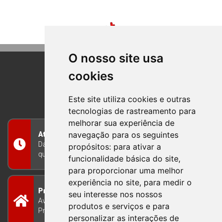
O nosso site usa
cookies
BOM PRINCIPIO
RIO GRANDE DO SUL
Este site utiliza cookies e outras
tecnologias de rastreamento para
melhorar sua experiência de
navegação para os seguintes
Atendimento
Das 8h às 12h e das 13h às 17h30, de segunda a
propósitos:
para ativar a
quinta-feira, e nas sextas-feiras das 7h às 13h
funcionalidade básica do site
,
para proporcionar uma melhor
experiência no site
,
para medir o
Prefeitura Municipal
seu interesse nos nossos
Avenida Guilherme Winter 65 - Centro Bom
produtos e serviços e para
Princípio/RS - Brasil CEP 95765-000
personalizar as interações de