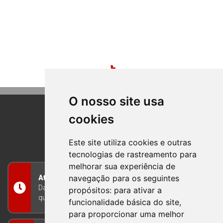
O nosso site usa
cookies
BOM PRINCIPIO
RIO GRANDE DO SUL
Este site utiliza cookies e outras
tecnologias de rastreamento para
melhorar sua experiência de
navegação para os seguintes
Atendimento
Das 8h às 12h e das 13h às 17h30, de segunda a
propósitos:
para ativar a
quinta-feira, e nas sextas-feiras das 7h às 13h
funcionalidade básica do site
,
para proporcionar uma melhor