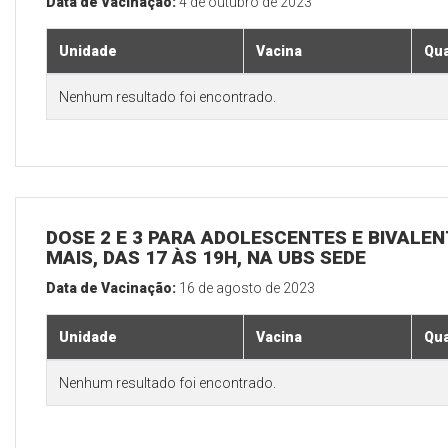
Data de Vacinação:
4 de outubro de 2023
Unidade
Vacina
Qua
Nenhum resultado foi encontrado.
DOSE 2 E 3 PARA ADOLESCENTES E BIVALEN
MAIS, DAS 17 ÀS 19H, NA UBS SEDE
Data de Vacinação:
16 de agosto de 2023
Unidade
Vacina
Qua
Nenhum resultado foi encontrado.