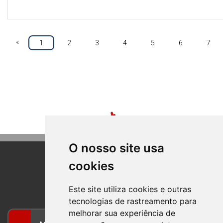
«
1
2
3
4
5
6
7
O nosso site usa
cookies
BOM PRINCIPIO
RIO GRANDE DO SUL
Este site utiliza cookies e outras
tecnologias de rastreamento para
melhorar sua experiência de