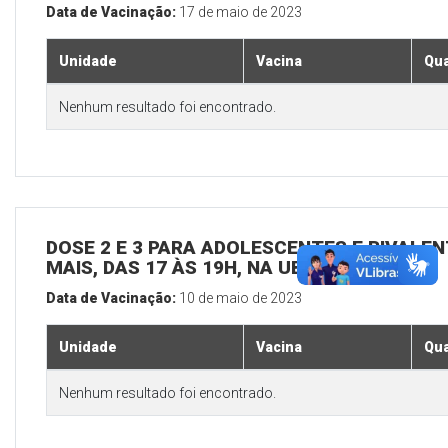
Data de Vacinação:
17 de maio de 2023
Unidade
Vacina
Qua
Nenhum resultado foi encontrado.
DOSE 2 E 3 PARA ADOLESCENTES E BIVALEN
MAIS, DAS 17 ÀS 19H, NA UBS SEDE
Data de Vacinação:
10 de maio de 2023
Unidade
Vacina
Qua
Nenhum resultado foi encontrado.