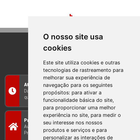
O nosso site usa
cookies
BOM PRINCIPIO
RIO GRANDE DO SUL
Este site utiliza cookies e outras
tecnologias de rastreamento para
melhorar sua experiência de
navegação para os seguintes
Atendimento
Das 8h às 12h e das 13h às 17h30, de segunda a
propósitos:
para ativar a
quinta-feira, e nas sextas-feiras das 7h às 13h
funcionalidade básica do site
,
para proporcionar uma melhor
experiência no site
,
para medir o
Prefeitura Municipal
seu interesse nos nossos
Avenida Guilherme Winter 65 - Centro Bom
produtos e serviços e para
Princípio/RS - Brasil CEP 95765-000
personalizar as interações de