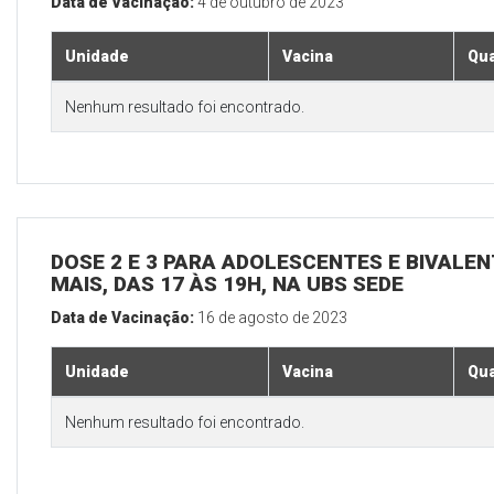
Data de Vacinação:
4 de outubro de 2023
Unidade
Vacina
Qua
Nenhum resultado foi encontrado.
DOSE 2 E 3 PARA ADOLESCENTES E BIVALEN
MAIS, DAS 17 ÀS 19H, NA UBS SEDE
Data de Vacinação:
16 de agosto de 2023
Unidade
Vacina
Qua
Nenhum resultado foi encontrado.