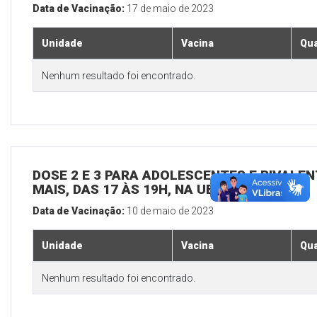
Data de Vacinação:
17 de maio de 2023
Unidade
Vacina
Qua
Nenhum resultado foi encontrado.
DOSE 2 E 3 PARA ADOLESCENTES E BIVALEN
MAIS, DAS 17 ÀS 19H, NA UBS SEDE
Data de Vacinação:
10 de maio de 2023
Unidade
Vacina
Qua
Nenhum resultado foi encontrado.