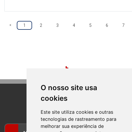
«
1
2
3
4
5
6
7
O nosso site usa
cookies
BOM PRINCIPIO
RIO GRANDE DO SUL
Este site utiliza cookies e outras
tecnologias de rastreamento para
melhorar sua experiência de