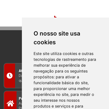
O nosso site usa
cookies
BOM PRINCIPIO
RIO GRANDE DO SUL
Este site utiliza cookies e outras
tecnologias de rastreamento para
melhorar sua experiência de
navegação para os seguintes
Atendimento
Das 8h às 12h e das 13h às 17h30, de segunda a
propósitos:
para ativar a
quinta-feira, e nas sextas-feiras das 7h às 13h
funcionalidade básica do site
,
para proporcionar uma melhor
experiência no site
,
para medir o
Prefeitura Municipal
seu interesse nos nossos
Avenida Guilherme Winter 65 - Centro Bom
produtos e serviços e para
Princípio/RS - Brasil CEP 95765-000