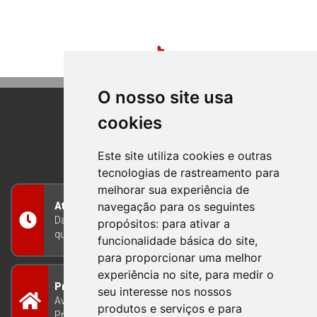
O nosso site usa
cookies
BOM PRINCIPIO
RIO GRANDE DO SUL
Este site utiliza cookies e outras
tecnologias de rastreamento para
melhorar sua experiência de
navegação para os seguintes
Atendimento
Das 8h às 12h e das 13h às 17h30, de segunda a
propósitos:
para ativar a
quinta-feira, e nas sextas-feiras das 7h às 13h
funcionalidade básica do site
,
para proporcionar uma melhor
experiência no site
,
para medir o
Prefeitura Municipal
seu interesse nos nossos
Avenida Guilherme Winter 65 - Centro Bom
produtos e serviços e para
Princípio/RS - Brasil CEP 95765-000