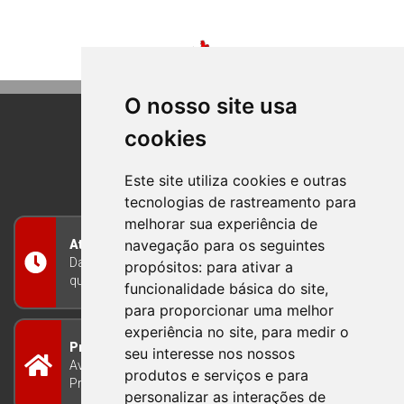
O nosso site usa
cookies
BOM PRINCIPIO
RIO GRANDE DO SUL
Este site utiliza cookies e outras
tecnologias de rastreamento para
melhorar sua experiência de
navegação para os seguintes
Atendimento
Das 8h às 12h e das 13h às 17h30, de segunda a
propósitos:
para ativar a
quinta-feira, e nas sextas-feiras das 7h às 13h
funcionalidade básica do site
,
para proporcionar uma melhor
experiência no site
,
para medir o
Prefeitura Municipal
seu interesse nos nossos
Avenida Guilherme Winter 65 - Centro Bom
produtos e serviços e para
Princípio/RS - Brasil CEP 95765-000
personalizar as interações de