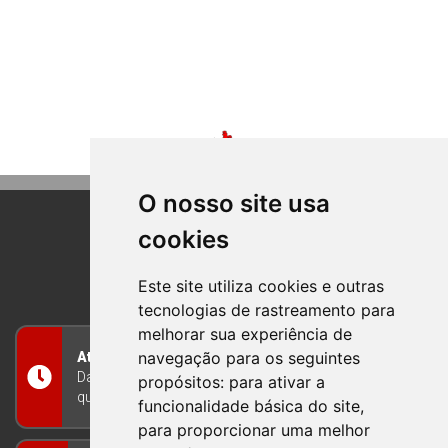
O nosso site usa
cookies
BOM PRINCIPIO
RIO GRANDE DO SUL
Este site utiliza cookies e outras
tecnologias de rastreamento para
melhorar sua experiência de
navegação para os seguintes
Atendimento
Das 8h às 12h e das 13h às 17h30, de segunda a
propósitos:
para ativar a
quinta-feira, e nas sextas-feiras das 7h às 13h
funcionalidade básica do site
,
para proporcionar uma melhor