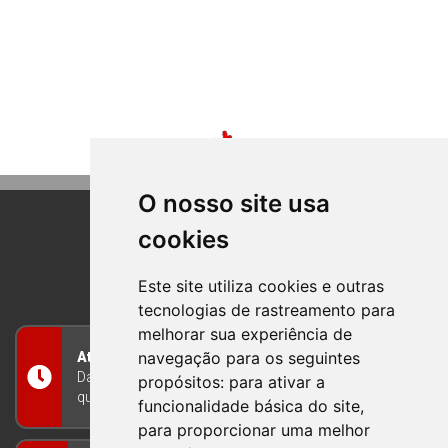
O nosso site usa
cookies
BOM PRINCIPIO
RIO GRANDE DO SUL
Este site utiliza cookies e outras
tecnologias de rastreamento para
melhorar sua experiência de
navegação para os seguintes
Atendimento
Das 8h às 12h e das 13h às 17h30, de segunda a
propósitos:
para ativar a
quinta-feira, e nas sextas-feiras das 7h às 13h
funcionalidade básica do site
,
para proporcionar uma melhor