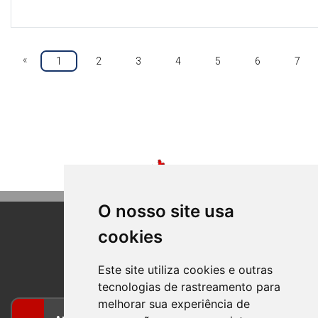
«
1
2
3
4
5
6
7
O nosso site usa
cookies
BOM PRINCIPIO
RIO GRANDE DO SUL
Este site utiliza cookies e outras
tecnologias de rastreamento para
melhorar sua experiência de