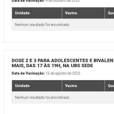
Data de Vacinação:
4 de outubro de 2023
Unidade
Vacina
Qua
Nenhum resultado foi encontrado.
DOSE 2 E 3 PARA ADOLESCENTES E BIVALEN
MAIS, DAS 17 ÀS 19H, NA UBS SEDE
Data de Vacinação:
16 de agosto de 2023
Unidade
Vacina
Qua
Nenhum resultado foi encontrado.