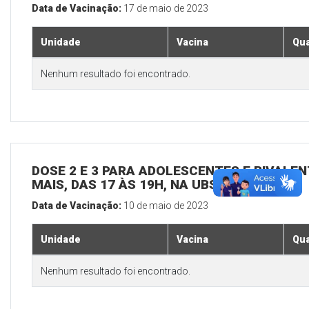
Data de Vacinação:
17 de maio de 2023
Unidade
Vacina
Qua
Nenhum resultado foi encontrado.
DOSE 2 E 3 PARA ADOLESCENTES E BIVALEN
MAIS, DAS 17 ÀS 19H, NA UBS SEDE
Data de Vacinação:
10 de maio de 2023
Unidade
Vacina
Qua
Nenhum resultado foi encontrado.