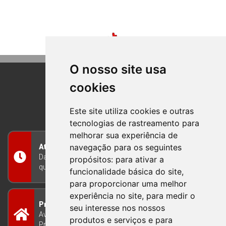
O nosso site usa
cookies
BOM PRINCIPIO
RIO GRANDE DO SUL
Este site utiliza cookies e outras
tecnologias de rastreamento para
melhorar sua experiência de
navegação para os seguintes
Atendimento
Das 8h às 12h e das 13h às 17h30, de segunda a
propósitos:
para ativar a
quinta-feira, e nas sextas-feiras das 7h às 13h
funcionalidade básica do site
,
para proporcionar uma melhor
experiência no site
,
para medir o
Prefeitura Municipal
seu interesse nos nossos
Avenida Guilherme Winter 65 - Centro Bom
produtos e serviços e para
Princípio/RS - Brasil CEP 95765-000