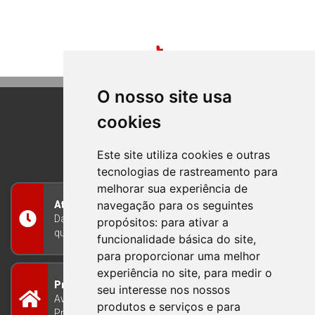
O nosso site usa
cookies
BOM PRINCIPIO
RIO GRANDE DO SUL
Este site utiliza cookies e outras
tecnologias de rastreamento para
melhorar sua experiência de
navegação para os seguintes
Atendimento
Das 8h às 12h e das 13h às 17h30, de segunda a
propósitos:
para ativar a
quinta-feira, e nas sextas-feiras das 7h às 13h
funcionalidade básica do site
,
para proporcionar uma melhor
experiência no site
,
para medir o
Prefeitura Municipal
seu interesse nos nossos
Avenida Guilherme Winter 65 - Centro Bom
produtos e serviços e para
Princípio/RS - Brasil CEP 95765-000