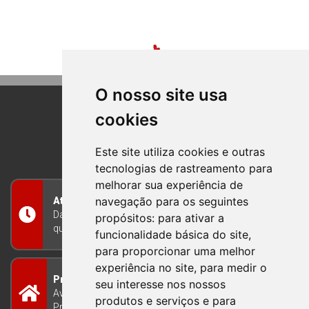
O nosso site usa
cookies
BOM PRINCIPIO
RIO GRANDE DO SUL
Este site utiliza cookies e outras
tecnologias de rastreamento para
melhorar sua experiência de
navegação para os seguintes
Atendimento
Das 8h às 12h e das 13h às 17h30, de segunda a
propósitos:
para ativar a
quinta-feira, e nas sextas-feiras das 7h às 13h
funcionalidade básica do site
,
para proporcionar uma melhor
experiência no site
,
para medir o
Prefeitura Municipal
seu interesse nos nossos
Avenida Guilherme Winter 65 - Centro Bom
produtos e serviços e para
Princípio/RS - Brasil CEP 95765-000