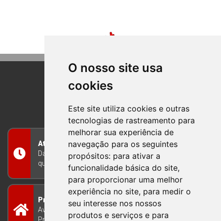
O nosso site usa
cookies
BOM PRINCIPIO
RIO GRANDE DO SUL
Este site utiliza cookies e outras
tecnologias de rastreamento para
melhorar sua experiência de
navegação para os seguintes
Atendimento
Das 8h às 12h e das 13h às 17h30, de segunda a
propósitos:
para ativar a
quinta-feira, e nas sextas-feiras das 7h às 13h
funcionalidade básica do site
,
para proporcionar uma melhor
experiência no site
,
para medir o
Prefeitura Municipal
seu interesse nos nossos
Avenida Guilherme Winter 65 - Centro Bom
produtos e serviços e para
Princípio/RS - Brasil CEP 95765-000