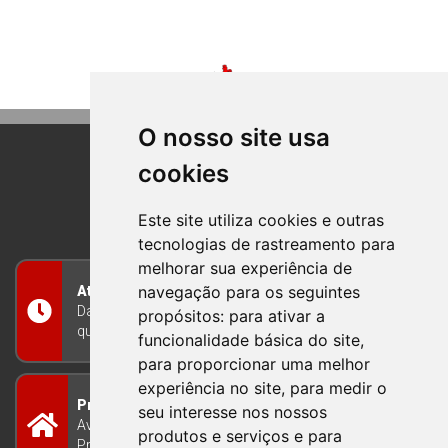
O nosso site usa
cookies
BOM PRINCIPIO
RIO GRANDE DO SUL
Este site utiliza cookies e outras
tecnologias de rastreamento para
melhorar sua experiência de
navegação para os seguintes
Atendimento
Das 8h às 12h e das 13h às 17h30, de segunda a
propósitos:
para ativar a
quinta-feira, e nas sextas-feiras das 7h às 13h
funcionalidade básica do site
,
para proporcionar uma melhor
experiência no site
,
para medir o
Prefeitura Municipal
seu interesse nos nossos
Avenida Guilherme Winter 65 - Centro Bom
produtos e serviços e para
Princípio/RS - Brasil CEP 95765-000