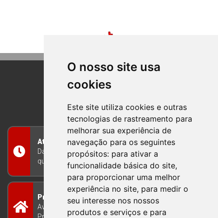
O nosso site usa
cookies
BOM PRINCIPIO
RIO GRANDE DO SUL
Este site utiliza cookies e outras
tecnologias de rastreamento para
melhorar sua experiência de
navegação para os seguintes
Atendimento
Das 8h às 12h e das 13h às 17h30, de segunda a
propósitos:
para ativar a
quinta-feira, e nas sextas-feiras das 7h às 13h
funcionalidade básica do site
,
para proporcionar uma melhor
experiência no site
,
para medir o
Prefeitura Municipal
seu interesse nos nossos
Avenida Guilherme Winter 65 - Centro Bom
produtos e serviços e para
Princípio/RS - Brasil CEP 95765-000