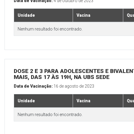
Data de Vacinação:
4 de outubro de 2023
Unidade
Vacina
Qua
Nenhum resultado foi encontrado.
DOSE 2 E 3 PARA ADOLESCENTES E BIVALEN
MAIS, DAS 17 ÀS 19H, NA UBS SEDE
Data de Vacinação:
16 de agosto de 2023
Unidade
Vacina
Qua
Nenhum resultado foi encontrado.