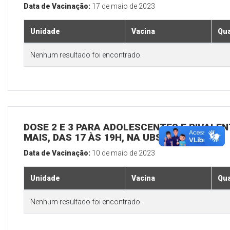
Data de Vacinação:
17 de maio de 2023
Unidade
Vacina
Qua
Nenhum resultado foi encontrado.
DOSE 2 E 3 PARA ADOLESCENTES E BIVALEN
MAIS, DAS 17 ÀS 19H, NA UBS SEDE
Data de Vacinação:
10 de maio de 2023
Unidade
Vacina
Qua
Nenhum resultado foi encontrado.