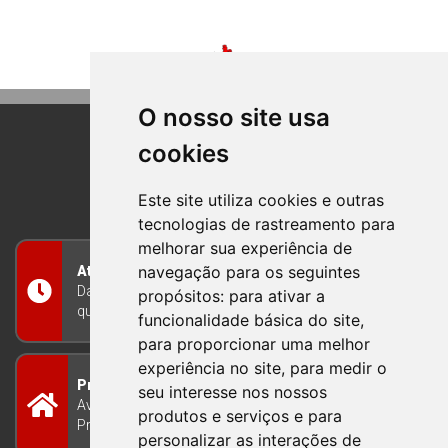
O nosso site usa
cookies
BOM PRINCIPIO
RIO GRANDE DO SUL
Este site utiliza cookies e outras
tecnologias de rastreamento para
melhorar sua experiência de
navegação para os seguintes
Atendimento
Das 8h às 12h e das 13h às 17h30, de segunda a
propósitos:
para ativar a
quinta-feira, e nas sextas-feiras das 7h às 13h
funcionalidade básica do site
,
para proporcionar uma melhor
experiência no site
,
para medir o
Prefeitura Municipal
seu interesse nos nossos
Avenida Guilherme Winter 65 - Centro Bom
produtos e serviços e para
Princípio/RS - Brasil CEP 95765-000
personalizar as interações de