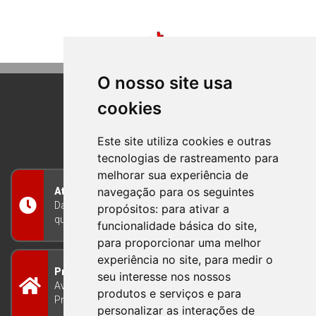
O nosso site usa
cookies
BOM PRINCIPIO
RIO GRANDE DO SUL
Este site utiliza cookies e outras
tecnologias de rastreamento para
melhorar sua experiência de
navegação para os seguintes
Atendimento
Das 8h às 12h e das 13h às 17h30, de segunda a
propósitos:
para ativar a
quinta-feira, e nas sextas-feiras das 7h às 13h
funcionalidade básica do site
,
para proporcionar uma melhor
experiência no site
,
para medir o
Prefeitura Municipal
seu interesse nos nossos
Avenida Guilherme Winter 65 - Centro Bom
produtos e serviços e para
Princípio/RS - Brasil CEP 95765-000
personalizar as interações de