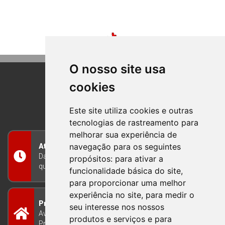
O nosso site usa
cookies
BOM PRINCIPIO
RIO GRANDE DO SUL
Este site utiliza cookies e outras
tecnologias de rastreamento para
melhorar sua experiência de
navegação para os seguintes
Atendimento
Das 8h às 12h e das 13h às 17h30, de segunda a
propósitos:
para ativar a
quinta-feira, e nas sextas-feiras das 7h às 13h
funcionalidade básica do site
,
para proporcionar uma melhor
experiência no site
,
para medir o
Prefeitura Municipal
seu interesse nos nossos
Avenida Guilherme Winter 65 - Centro Bom
produtos e serviços e para
Princípio/RS - Brasil CEP 95765-000