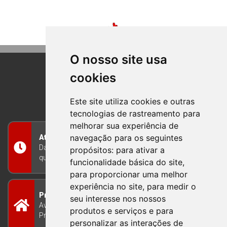
O nosso site usa
cookies
BOM PRINCIPIO
RIO GRANDE DO SUL
Este site utiliza cookies e outras
tecnologias de rastreamento para
melhorar sua experiência de
navegação para os seguintes
Atendimento
Das 8h às 12h e das 13h às 17h30, de segunda a
propósitos:
para ativar a
quinta-feira, e nas sextas-feiras das 7h às 13h
funcionalidade básica do site
,
para proporcionar uma melhor
experiência no site
,
para medir o
Prefeitura Municipal
seu interesse nos nossos
Avenida Guilherme Winter 65 - Centro Bom
produtos e serviços e para
Princípio/RS - Brasil CEP 95765-000
personalizar as interações de