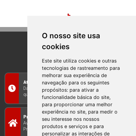
O nosso site usa
cookies
BOM PRINCIPIO
RIO GRANDE DO SUL
Este site utiliza cookies e outras
tecnologias de rastreamento para
melhorar sua experiência de
navegação para os seguintes
Atendimento
Das 8h às 12h e das 13h às 17h30, de segunda a
propósitos:
para ativar a
quinta-feira, e nas sextas-feiras das 7h às 13h
funcionalidade básica do site
,
para proporcionar uma melhor
experiência no site
,
para medir o
Prefeitura Municipal
seu interesse nos nossos
Avenida Guilherme Winter 65 - Centro Bom
produtos e serviços e para
Princípio/RS - Brasil CEP 95765-000
personalizar as interações de