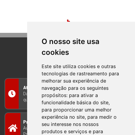
O nosso site usa
cookies
BOM PRINCIPIO
RIO GRANDE DO SUL
Este site utiliza cookies e outras
tecnologias de rastreamento para
melhorar sua experiência de
navegação para os seguintes
Atendimento
Das 8h às 12h e das 13h às 17h30, de segunda a
propósitos:
para ativar a
quinta-feira, e nas sextas-feiras das 7h às 13h
funcionalidade básica do site
,
para proporcionar uma melhor
experiência no site
,
para medir o
Prefeitura Municipal
seu interesse nos nossos
Avenida Guilherme Winter 65 - Centro Bom
produtos e serviços e para
Princípio/RS - Brasil CEP 95765-000