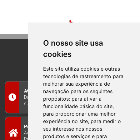
O nosso site usa
cookies
BOM PRINCIPIO
RIO GRANDE DO SUL
Este site utiliza cookies e outras
tecnologias de rastreamento para
melhorar sua experiência de
navegação para os seguintes
Atendimento
Das 8h às 12h e das 13h às 17h30, de segunda a
propósitos:
para ativar a
quinta-feira, e nas sextas-feiras das 7h às 13h
funcionalidade básica do site
,
para proporcionar uma melhor
experiência no site
,
para medir o
Prefeitura Municipal
seu interesse nos nossos
Avenida Guilherme Winter 65 - Centro Bom
produtos e serviços e para
Princípio/RS - Brasil CEP 95765-000