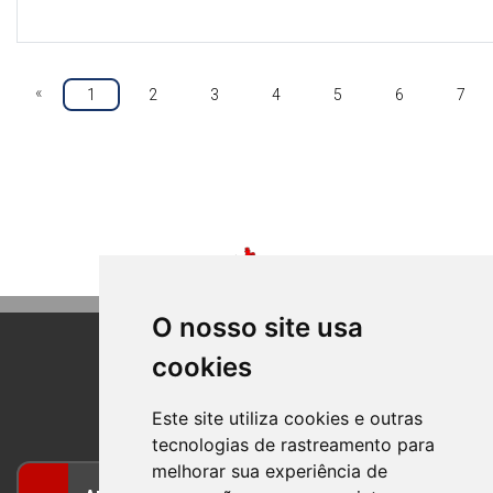
«
1
2
3
4
5
6
7
O nosso site usa
cookies
BOM PRINCIPIO
RIO GRANDE DO SUL
Este site utiliza cookies e outras
tecnologias de rastreamento para
melhorar sua experiência de