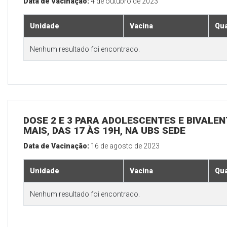
Data de Vacinação:
4 de outubro de 2023
Unidade
Vacina
Qua
Nenhum resultado foi encontrado.
DOSE 2 E 3 PARA ADOLESCENTES E BIVALEN
MAIS, DAS 17 ÀS 19H, NA UBS SEDE
Data de Vacinação:
16 de agosto de 2023
Unidade
Vacina
Qua
Nenhum resultado foi encontrado.