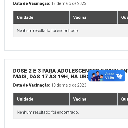
Data de Vacinação:
17 de maio de 2023
Unidade
Vacina
Qua
Nenhum resultado foi encontrado.
DOSE 2 E 3 PARA ADOLESCENTES E BIVALEN
MAIS, DAS 17 ÀS 19H, NA UBS SEDE
Data de Vacinação:
10 de maio de 2023
Unidade
Vacina
Qua
Nenhum resultado foi encontrado.