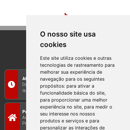
O nosso site usa
cookies
BOM PRINCIPIO
RIO GRANDE DO SUL
Este site utiliza cookies e outras
tecnologias de rastreamento para
melhorar sua experiência de
navegação para os seguintes
Atendimento
Das 8h às 12h e das 13h às 17h30, de segunda a
propósitos:
para ativar a
quinta-feira, e nas sextas-feiras das 7h às 13h
funcionalidade básica do site
,
para proporcionar uma melhor
experiência no site
,
para medir o
Prefeitura Municipal
seu interesse nos nossos
Avenida Guilherme Winter 65 - Centro Bom
produtos e serviços e para
Princípio/RS - Brasil CEP 95765-000
personalizar as interações de