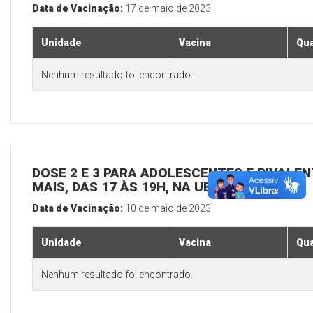
Data de Vacinação:
17 de maio de 2023
Unidade
Vacina
Qua
Nenhum resultado foi encontrado.
DOSE 2 E 3 PARA ADOLESCENTES E BIVALEN
MAIS, DAS 17 ÀS 19H, NA UBS SEDE
Data de Vacinação:
10 de maio de 2023
Unidade
Vacina
Qua
Nenhum resultado foi encontrado.