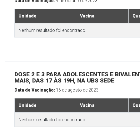
Data de Vacinação:
4 de outubro de 2023
Unidade
Vacina
Qua
Nenhum resultado foi encontrado.
DOSE 2 E 3 PARA ADOLESCENTES E BIVALEN
MAIS, DAS 17 ÀS 19H, NA UBS SEDE
Data de Vacinação:
16 de agosto de 2023
Unidade
Vacina
Qua
Nenhum resultado foi encontrado.