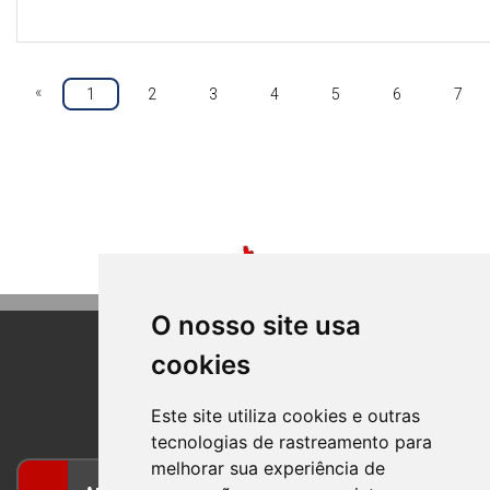
«
1
2
3
4
5
6
7
O nosso site usa
cookies
BOM PRINCIPIO
RIO GRANDE DO SUL
Este site utiliza cookies e outras
tecnologias de rastreamento para
melhorar sua experiência de