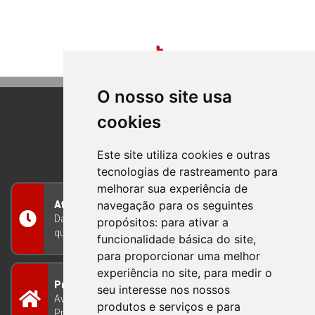
O nosso site usa
cookies
BOM PRINCIPIO
RIO GRANDE DO SUL
Este site utiliza cookies e outras
tecnologias de rastreamento para
melhorar sua experiência de
navegação para os seguintes
Atendimento
Das 8h às 12h e das 13h às 17h30, de segunda a
propósitos:
para ativar a
quinta-feira, e nas sextas-feiras das 7h às 13h
funcionalidade básica do site
,
para proporcionar uma melhor
experiência no site
,
para medir o
Prefeitura Municipal
seu interesse nos nossos
Avenida Guilherme Winter 65 - Centro Bom
produtos e serviços e para
Princípio/RS - Brasil CEP 95765-000